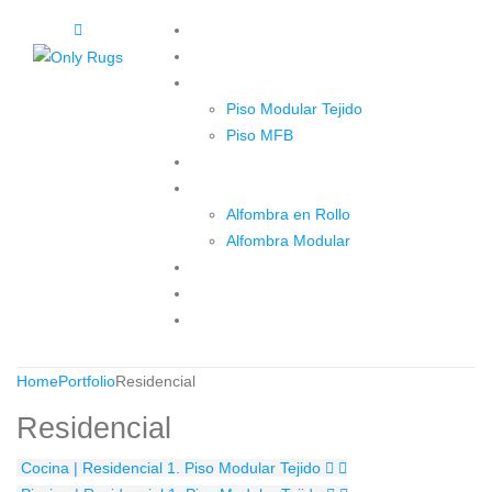
Inicio
Quienes somos
Pisos
Piso Modular Tejido
Piso MFB
Paredes
Alfombras
Alfombra en Rollo
Alfombra Modular
Proyectos
Blog
Contáctenos
Home
Portfolio
Residencial
Residencial
Cocina | Residencial
1. Piso Modular Tejido