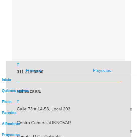
310 250 9682
ÁREA ADMINISTRATIVA
administrativo@onlyrugs.com.co
Principal
Proyectos
311 213 0730
Inicio
Quienes somos
VISÍTENOS EN:
Pisos
Calle 73 # 14-53, Local 203
Paredes
Centro Comercial INNOVAR
Alfombras
Proyectos
Bogotá, D.C - Colombia