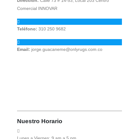
Dirección:
Calle 73 # 14-53, Local 203 Centro
Comercial INNOVAR
Teléfono:
310 250 9682
Email:
jorge.guacaneme@onlyrugs.com.co
Nuestro
Horario
Lunes a Viernes: 9 am a 5 pm