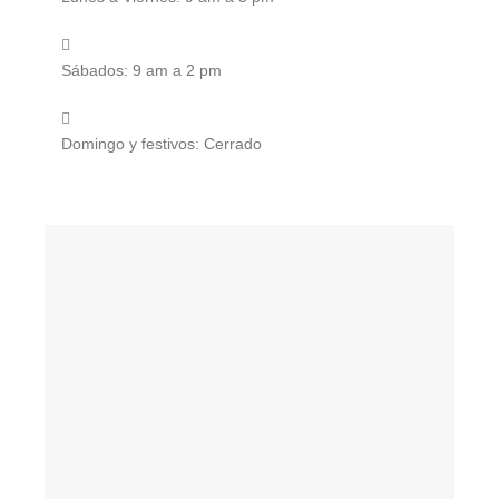
Sábados: 9 am a 2 pm
Domingo y festivos: Cerrado
CONTÁCTENOS:
Basados en nuestra experiencia, estamos en capacidad de
ofrecerle una asesoría de primer nivel para sus proyectos de
pisos funcionales e innovadores en espacios comerciales,
institucionales y residenciales.
MÁS INFORMACIÓN
>
ÁREA COMERCIAL
jorge.guacaneme@onlyrugs.com.co