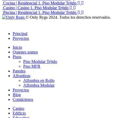
Cocina | Residencial
1. Piso Modular Tejido
Casino | Casino
1. Piso Modular Tejido
Piscina | Residencial
1. Piso Modular Tejido
© Only Rygs 2024. Todos los derechos reservados.
Principal
Proyectos
Inicio
Quienes somos
Pisos
Piso Modular Tejido
Piso MFB
Paredes
Alfombras
Alfombra en Rollo
Alfombra Modular
Proyectos
Blog
Contáctenos
Casino
Edificio
Educativo