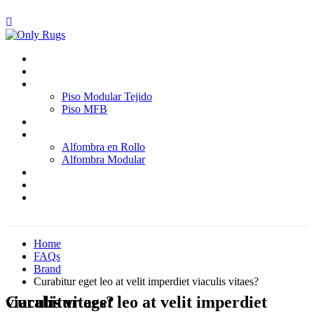
Inicio
Quienes somos
Pisos
Piso Modular Tejido
Piso MFB
Paredes
Alfombras
Alfombra en Rollo
Alfombra Modular
Proyectos
Blog
Contáctenos
Home
FAQs
Brand
Curabitur eget leo at velit imperdiet viaculis vitaes?
Curabitur eget leo at velit imperdiet viaculis vitaes?