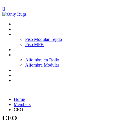
Inicio
Quienes somos
Pisos
Piso Modular Tejido
Piso MFB
Paredes
Alfombras
Alfombra en Rollo
Alfombra Modular
Proyectos
Blog
Contáctenos
Home
Members
CEO
CEO