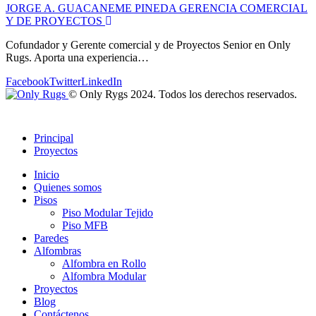
JORGE A. GUACANEME PINEDA
GERENCIA COMERCIAL
Y DE PROYECTOS
Cofundador y Gerente comercial y de Proyectos Senior en Only
Rugs. Aporta una experiencia…
Facebook
Twitter
LinkedIn
© Only Rygs 2024. Todos los derechos reservados.
Principal
Proyectos
Inicio
Quienes somos
Pisos
Piso Modular Tejido
Piso MFB
Paredes
Alfombras
Alfombra en Rollo
Alfombra Modular
Proyectos
Blog
Contáctenos