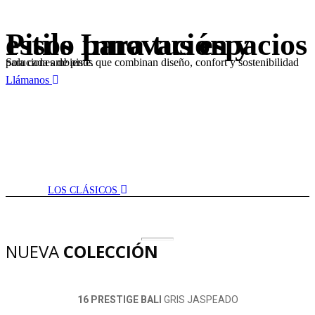
Pisos
Innovación y estilo para tus espacios
Pisos
Innovación y estilo para tus espacios
Soluciones de pisos que combinan diseño, confort y sostenibilidad para cada ambiente.
Llámanos
LOS CLÁSICOS
NUEVA
COLECCIÓN
16 PRESTIGE BALI
GRIS JASPEADO