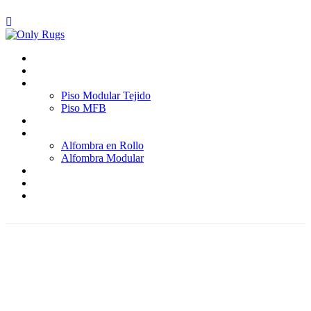
Inicio
Quienes somos
Pisos
Piso Modular Tejido
Piso MFB
Paredes
Alfombras
Alfombra en Rollo
Alfombra Modular
Proyectos
Blog
Contáctenos
Home