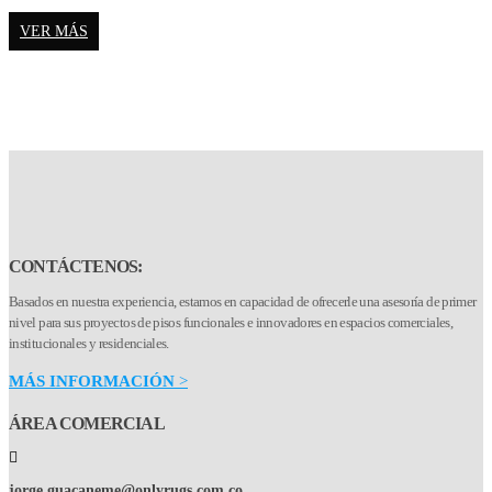
VER MÁS
CONTÁCTENOS:
Basados en nuestra experiencia, estamos en capacidad de ofrecerle una asesoría de primer
nivel para sus proyectos de pisos funcionales e innovadores en espacios comerciales,
institucionales y residenciales.
MÁS INFORMACIÓN
>
ÁREA COMERCIAL
jorge.guacaneme@onlyrugs.com.co