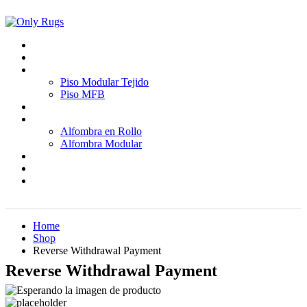
Inicio
Quienes somos
Pisos
Piso Modular Tejido
Piso MFB
Paredes
Alfombras
Alfombra en Rollo
Alfombra Modular
Proyectos
Blog
Contáctenos
Home
Shop
Reverse Withdrawal Payment
Reverse Withdrawal Payment