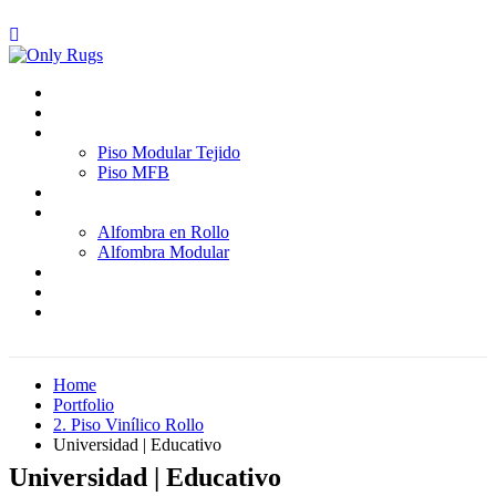
Inicio
Quienes somos
Pisos
Piso Modular Tejido
Piso MFB
Paredes
Alfombras
Alfombra en Rollo
Alfombra Modular
Proyectos
Blog
Contáctenos
Home
Portfolio
2. Piso Vinílico Rollo
Universidad | Educativo
Universidad | Educativo