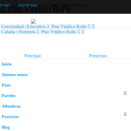
2. Piso Vinílico Rollo
HOME
PORTFOLIO
2. PISO VINÍLICO ROLLO
Universidad | Educativo
2. Piso Vinílico Rollo
Cabaña | Hotelería
2. Piso Vinílico Rollo
Principal
Proyectos
Inicio
Quienes somos
Pisos
Paredes
Alfombras
Proyectos
Blog