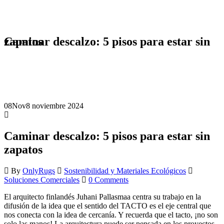
Blog1
Sostenibilidad y Materiales Ecológicos
Caminar descalzo: 5 pisos para estar sin zapatos
Caminar descalzo: 5 pisos para estar sin zapatos
08
Nov
8 noviembre 2024
Caminar descalzo: 5 pisos para estar sin
zapatos
By
OnlyRugs
Sostenibilidad y Materiales Ecológicos
Soluciones Comerciales
0 Comments
El arquitecto finlandés Juhani Pallasmaa centra su trabajo en la
difusión de la idea que el sentido del TACTO es el eje central que
nos conecta con la idea de cercanía. Y recuerda que el tacto, ¡no son
solo las manos! La arquitectura puede ser pensada en los proyectos,