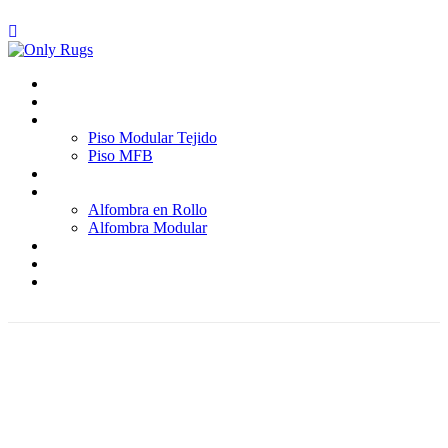
Inicio
Quienes somos
Pisos
Piso Modular Tejido
Piso MFB
Paredes
Alfombras
Alfombra en Rollo
Alfombra Modular
Proyectos
Blog
Contáctenos
Home